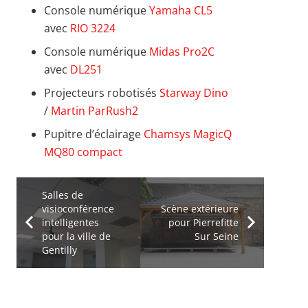
Console numérique
Yamaha CL5
avec
RIO 3224
Console numérique
Midas Pro2C
avec
DL251
Projecteurs robotisés
Starway Dino
/
Martin ParRush2
Pupitre d’éclairage
Chamsys MagicQ
MQ80 compact
Salles de
visioconférence
Scène extérieure
intelligentes
pour Pierrefitte
pour la ville de
Sur Seine
Gentilly