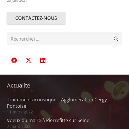
23 juin 2021
CONTACTEZ-NOUS
Rechercher :
Actualité
Traitement acoustique – Agglomération Cergy-
Pontoise
11 mars 2022
Voeux du maire à Pierrefitte sur Seine
7 mars 2022