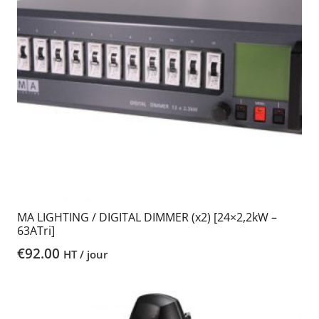
MA LIGHTING / DIGITAL DIMMER (x2) [24×2,2kW –
63ATri]
€
92.00
HT / jour