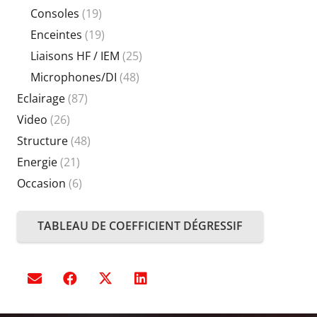
Consoles
(19)
Enceintes
(19)
Liaisons HF / IEM
(25)
Microphones/DI
(48)
Eclairage
(87)
Video
(26)
Structure
(48)
Energie
(21)
Occasion
(6)
TABLEAU DE COEFFICIENT DÉGRESSIF