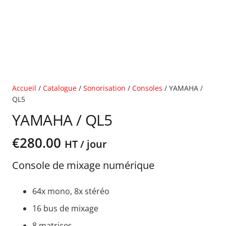
Accueil
/
Catalogue
/
Sonorisation
/
Consoles
/ YAMAHA /
QL5
YAMAHA / QL5
€
280.00
HT / jour
Console de mixage numérique
64x mono, 8x stéréo
16 bus de mixage
8 matrices