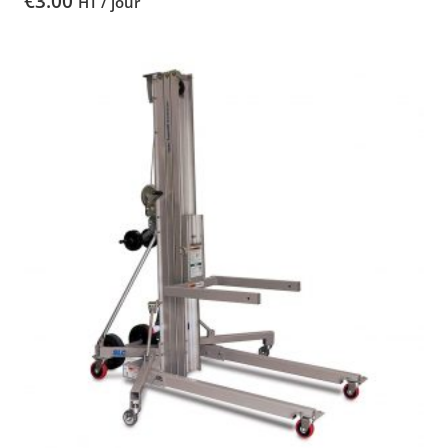
€
3.00
HT / jour