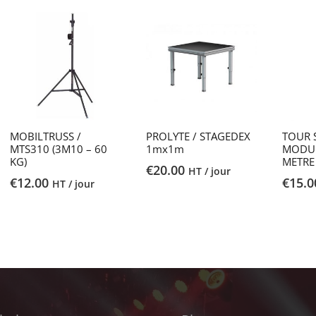
MOBILTRUSS /
PROLYTE / STAGEDEX
TOUR S
MTS310 (3M10 – 60
1mx1m
MODUL
KG)
METRE
€
20.00
HT / jour
€
12.00
€
15.0
HT / jour