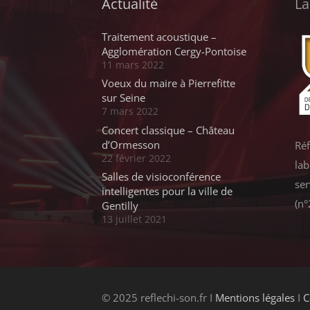
Actualité
La
Traitement acoustique –
Agglomération Cergy-Pontoise
11 mars 2022
Voeux du maire à Pierrefitte
sur Seine
7 mars 2022
Concert classique – Château
d’Ormesson
Réf
22 février 2022
lab
Salles de visioconférence
ser
intelligentes pour la ville de
(n°
Gentilly
13 juillet 2021
© 2025 reflechi-son.fr Ι
Mentions légales
Ι
C