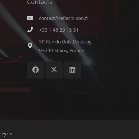
Contacts
contact@reflechi-son.fr
+33 1 48 23 15 51
30 Rue du Bois Moussay,
93240 Stains, France
beyrin