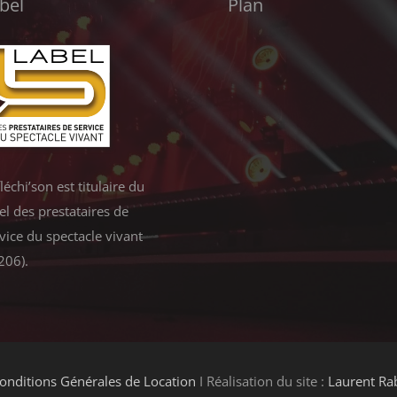
bel
Plan
léchi’son est titulaire du
el des prestataires de
vice du spectacle vivant
206).
onditions Générales de Location
Ι Réalisation du site :
Laurent Ra