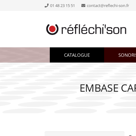
01 48 23 15 51
contact@reflechi-son.fr
CATALOGUE
SONORI
EMBASE CAR
Recherche