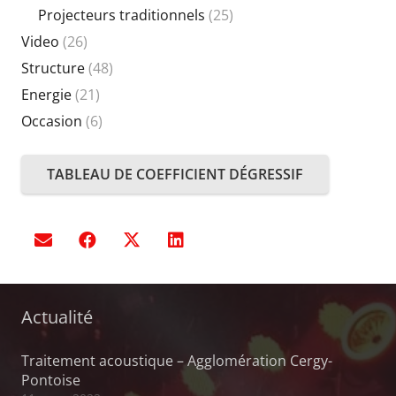
Projecteurs traditionnels
(25)
Video
(26)
Structure
(48)
Energie
(21)
Occasion
(6)
TABLEAU DE COEFFICIENT DÉGRESSIF
Actualité
Traitement acoustique – Agglomération Cergy-
Pontoise