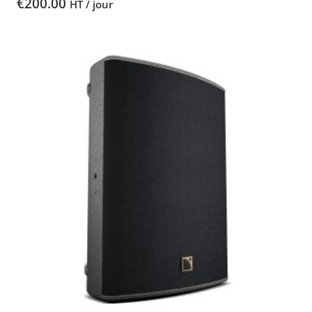
€
200.00
HT / jour